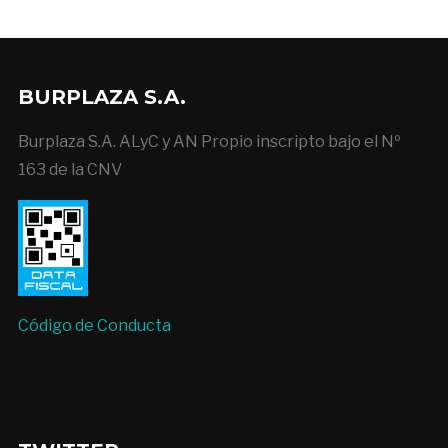
BURPLAZA S.A.
Burplaza S.A. ALyC y AN Propio inscripto bajo el Nº
163 de la CNV
Código de Conducta